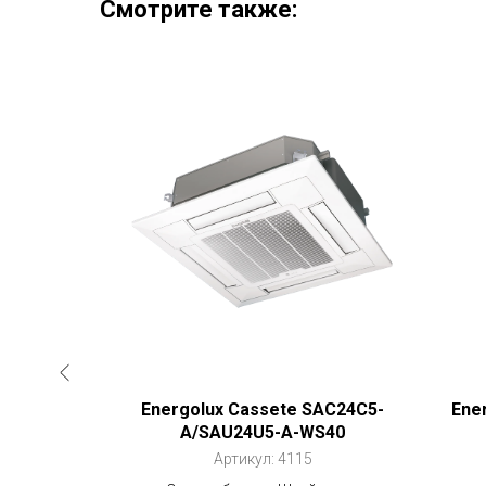
Смотрите также:
07BN2-
Energolux Cassete SAC24C5-
Ene
LE
A/SAU24U5-A-WS40
Артикул:
4115