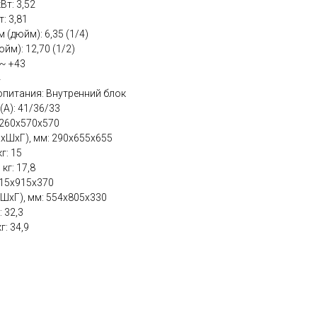
т: 3,52
: 3,81
(дюйм): 6,35 (1/4)
йм): 12,70 (1/2)
 ~ +43
4
питания: Внутренний блок
(А): 41/36/33
 260х570х570
ВхШхГ), мм: 290х655x655
г: 15
кг: 17,8
615x915x370
ШхГ), мм: 554x805x330
 32,3
г: 34,9