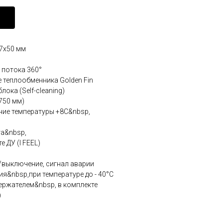
7x50 мм
 потока 360°
 теплообменника Golden Fin
ока (Self-cleaning)
750 мм)
ние температуры +8С&nbsp,
та&nbsp,
 ДУ (I FEEL)
выключение, сигнал аварии
я&nbsp,при температуре до - 40°C
ержателем&nbsp, в комплекте
)