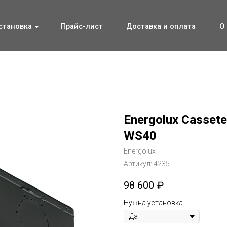
ка
ка
Прайс-лист
Прайс-лист
Доставка и оплата
Доставка и оплата
О компании
О компании
Energolux Casset
WS40
Energolux
Артикул:
4235
98 600
₽
Нужна установка