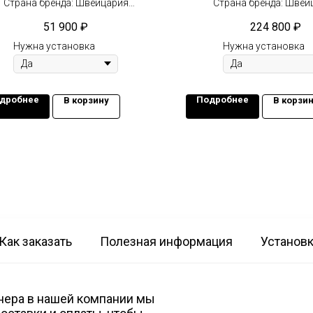
Страна бренда: Швейцария
Страна бренда: Швей
Компрессор: Не инвертор
Компрессор: Не инв
51 900
₽
224 800
₽
2
Площадь: 35 м
Площадь: 160 м
Нужна установка
Нужна установка
дробнее
Подробнее
В корзину
В корзи
Как заказать
Полезная информация
Установ
нера в нашей компании мы