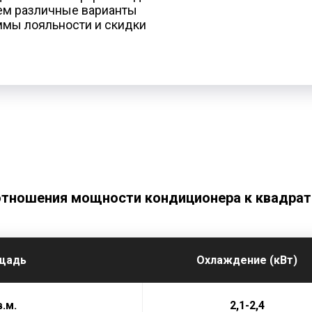
аем различные варианты
аммы лояльности и скидки
отношения мощности кондиционера к квадра
щадь
Охлаждение (кВт)
в.м.
2,1-2,4