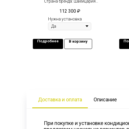
цария
Страна бренда: Швейцария
тор
Компрессор: Не инвертор
112 300
₽
2
Площадь: 70 м
Нужна установка
Подробнее
По
у
В корзину
Доставка и оплата
Описание
При покупке и установке кондицио