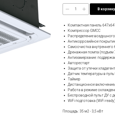
В корзину
Компактная панель 647x64
Компрессор GMCC
Распределение воздушного
Антикоррозийное покрытие
Самоочистка внутреннего бл
Дренажная помпа (подъем 
Антизамерзание: поддержа
Авторестарт
Защита от утечки хладаген
Датчик температуры в пульте
Таймер
Дистанционное включение/
Работа в режиме охлаждени
Беспроводной пульт ДУ с д
WiFi подготовка (WiFi ready
Площадь: 35 м2 - 3,5 кВт