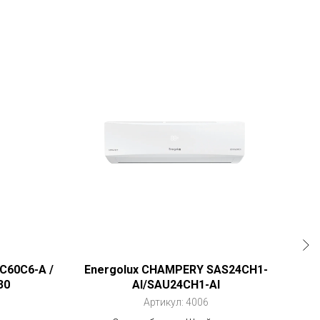
AC60C6-A /
Energolux CHAMPERY SAS24CH1-
M
30
AI/SAU24CH1-AI
Артикул:
4006