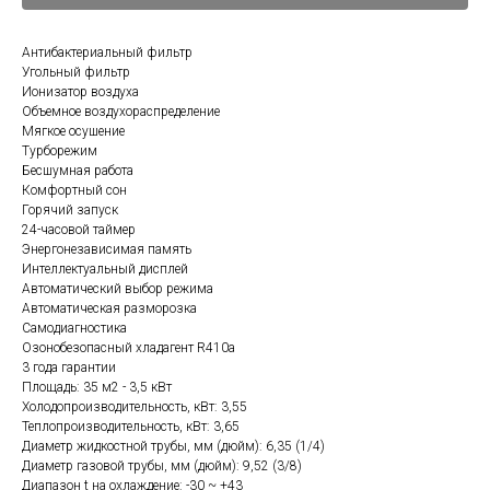
Антибактериальный фильтр
Угольный фильтр
Ионизатор воздуха
Объемное воздухораспределение
Мягкое осушение
Турборежим
Бесшумная работа
Комфортный сон
Горячий запуск
24-часовой таймер
Энергонезависимая память
Интеллектуальный дисплей
Автоматический выбор режима
Автоматическая разморозка
Самодиагностика
Озонобезопасный хладагент R410a
3 года гарантии
Площадь: 35 м2 - 3,5 кВт
Холодопроизводительность, кВт: 3,55
Теплопроизводительность, кВт: 3,65
Диаметр жидкостной трубы, мм (дюйм): 6,35 (1/4)
Диаметр газовой трубы, мм (дюйм): 9,52 (3/8)
Диапазон t на охлаждение: -30 ~ +43