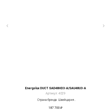
Energolux DUCT SAD48HD3-A/SAU48U3-A
Артикул:
4029
Страна бренда: Швейцария
Компрессор: Не инвертор
187 700
₽
2
Площадь: 140 м