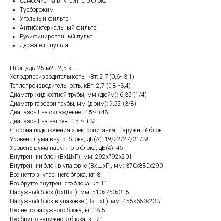
Самоочистка внутреннего блока
Турборежим
Угольный фильтр
Антибактериальный фильтр
Русифицированный пульт
Держатель пульта
Площадь: 25 м2 - 2,5 кВт
Холодопроизводительность, кВт: 2,7 (0,6~3,1)
Теплопроизводительность, кВт: 2,7 (0,8~3,4)
Диаметр жидкостной трубы, мм (дюйм): 6,35 (1/4)
Диаметр газовой трубы, мм (дюйм): 9,52 (3/8)
Диапазон t на охлаждение: -15~ +48
Диапазон t на нагрев: -15 ~ +32
Сторона подключения электропитания: Наружный блок
Уровень шума внутр. блока, дБ(А): 19/22/27/31/38
Уровень шума наружного блока, дБ(A): 45
Внутренний блок (ВхШхГ), мм: 292х792х201
Внутренний блок в упаковке (ВхШхГ), мм: 370х880х290
Вес нетто внутреннего блока, кг: 8
Вес брутто внутреннего блока, кг: 11
Наружный блок (ВхШхГ), мм: 510х760х315
Наружный блок в упаковке (ВхШхГ), мм: 455х650х233
Вес нетто наружного блока, кг: 18,5
Вес брутто наружного блока, кг: 21