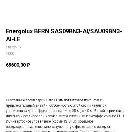
Energolux BERN SAS09BN3-AI/SAU09BN3-
AI-LE
Energolux
4000
65600,00
₽
В корзину
Внутренние блоки серии Bern LE имеют матовое покрытие и
привлекательный дизайн. Особенностью этой серии является
увеличенная длина фреонопровода – от 35 м до 40 м. В этой серии наши
инженеры реализовали ключевые технологии: высокоэффективное FULL
DCинверторное управление (кроме 12 BTU), объемное
воздухораспределение, многоступенчатую фильтрацию воздуха,