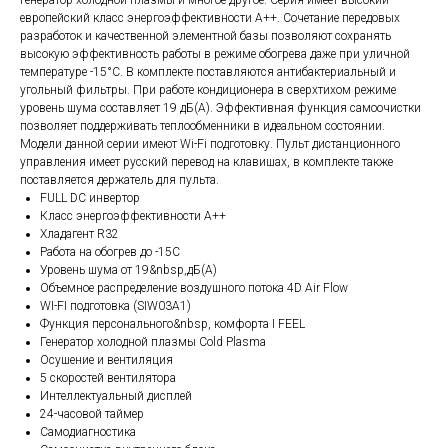
генератор холодной плазмы и многое другое. Серия имеет высокий
европейский класс энергоэффективности А++. Сочетание передовых
разработок и качественной элементной базы позволяют сохранять
высокую эффективность работы в режиме обогрева даже при уличной
температуре -15°С. В комплекте поставляются антибактериальный и
угольный фильтры. При работе кондиционера в сверхтихом режиме
уровень шума составляет 19 дБ(А). Эффективная функция самоочистки
позволяет поддерживать теплообменники в идеальном состоянии.
Модели данной серии имеют Wi-Fi подготовку. Пульт дистанционного
управления имеет русский перевод на клавишах, в комплекте также
поставляется держатель для пульта.
FULL DC инвертор
Класс энергоэффективности А++
Хладагент R32
Работа на обогрев до -15С
Уровень шума от 19&nbsp,дБ(А)
Объемное распределение воздушного потока 4D Air Flow
WI-FI подготовка (SIW03A1)
Функция персонального&nbsp, комфорта I FEEL
Генератор холодной плазмы Cold Plasma
Осушение и вентиляция
5 скоростей вентилятора
Интеллектуальный дисплей
24-часовой таймер
Самодиагностика