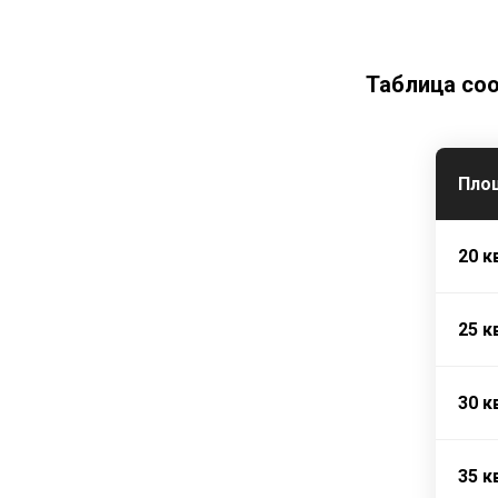
Таблица со
Пло
20 к
25 к
30 к
35 к