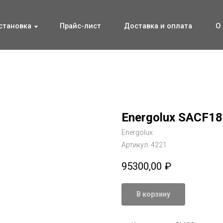
ка
ка
Прайс-лист
Прайс-лист
Доставка и оплата
Доставка и оплата
О компании
О компании
Energolux SAСF18
Energolux
Артикул:
4221
95300,00
₽
В корзину