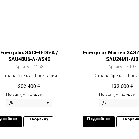
Energolux SAСF48D6-A /
Energolux Murren SAS2
SAU48U6-A-WS40
SAU24M1-AIB
Артикул:
4263
Артикул:
4197
Страна бренда: Швейцария
Страна бренда: Швей
Компрессор: Не инвертор
Компрессор: Инвер
202 400
₽
132 600
₽
2
2
Площадь: 140 м
Площадь: 60 м
Нужна установка
Нужна установка
дробнее
Подробнее
В корзину
В корзи