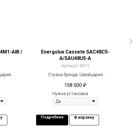
4M1-AIB /
Energolux Cassete SAC48С5-
Ene
A/SAU48U5-A
Артикул:
4019
цария
Страна бренда: Швейцария
тор
Компрессор: Не инвертор
158 000
₽
2
Площадь: 140 м
Нужна установка
Подробнее
П
ну
В корзину