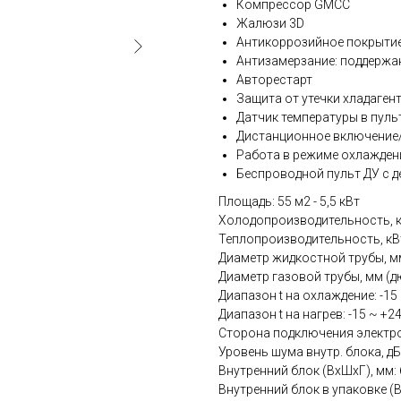
Компрессор GMCC
Жалюзи 3D
Антикоррозийное покрытие
Антизамерзание: поддержа
Авторестарт
Защита от утечки хладаген
Датчик температуры в пульте
Дистанционное включение/
Работа в режиме охлаждени
Беспроводной пульт ДУ с д
Площадь: 55 м2 - 5,5 кВт
Холодопроизводительность, кВ
Теплопроизводительность, кВт
Диаметр жидкостной трубы, мм 
Диаметр газовой трубы, мм (дю
Диапазон t на охлаждение: -15
Диапазон t на нагрев: -15 ~ +2
Сторона подключения электро
Уровень шума внутр. блока, дБ
Внутренний блок (ВхШхГ), мм:
Внутренний блок в упаковке (