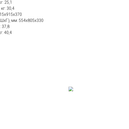
г: 25,1
кг: 30,4
615x915x370
ШхГ), мм: 554x805x330
 37,8
г: 40,4