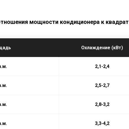
отношения мощности кондиционера к квадра
щадь
Охлаждение (кВт)
в.м.
2,1-2,4
в.м.
2,5-2,7
в.м.
2,8-3,2
в.м.
3,3-4,2