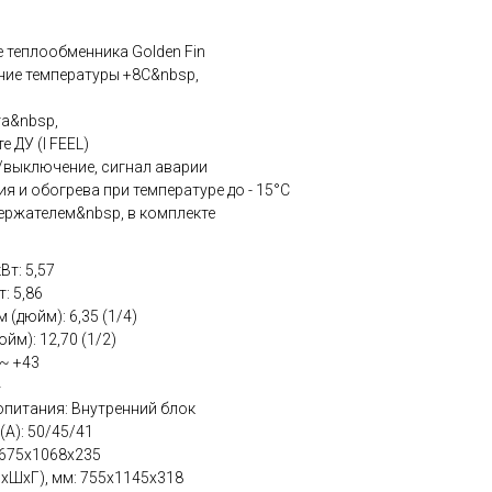
 теплообменника Golden Fin
ние температуры +8С&nbsp,
та&nbsp,
 ДУ (I FEEL)
выключение, сигнал аварии
я и обогрева при температуре до - 15°C
ержателем&nbsp, в комплекте
т: 5,57
: 5,86
(дюйм): 6,35 (1/4)
йм): 12,70 (1/2)
 ~ +43
4
питания: Внутренний блок
(А): 50/45/41
 675х1068x235
ВхШхГ), мм: 755х1145x318