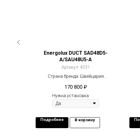
AC60С5-
Energolux DUCT SAD48D5-
A/SAU48U5-A
Артикул:
4031
цария
Страна бренда: Швейцария
ртор
Компрессор: Не инвертор
170 800
₽
2
Площадь: 140 м
Нужна установка
Подробнее
По
у
В корзину