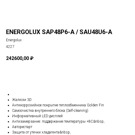
ENERGOLUX SAP48P6-A / SAU48U6-A
Energolux
4227
242600,00
₽
В корзину
Жалюзи 3D
Антикоррозийное покрытие теплообменника Golden Fin
Самоочистка внутреннего блока (Self-cleaning)
Информативный LED-дисплей
Антизамерзание: поддержание температуры +8С&nbsp,
Авторестарт
Защита от утечки хладагента&nbsp,