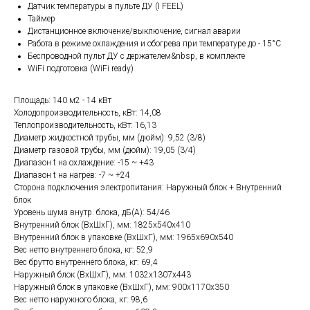
Датчик температуры в пульте ДУ (I FEEL)
Таймер
Дистанционное включение/выключение, сигнал аварии
Работа в режиме охлаждения и обогрева при температуре до - 15°C
Беспроводной пульт ДУ с держателем&nbsp, в комплекте
WiFi подготовка (WiFi ready)
Площадь: 140 м2 - 14 кВт
Холодопроизводительность, кВт: 14,08
Теплопроизводительность, кВт: 16,13
Диаметр жидкостной трубы, мм (дюйм): 9,52 (3/8)
Диаметр газовой трубы, мм (дюйм): 19,05 (3/4)
Диапазон t на охлаждение: -15 ~ +43
Диапазон t на нагрев: -7 ~ +24
Сторона подключения электропитания: Наружный блок + Внутренний
блок
Уровень шума внутр. блока, дБ(А): 54/46
Внутренний блок (ВхШхГ), мм: 1825х540x410
Внутренний блок в упаковке (ВхШхГ), мм: 1965x690x540
Вес нетто внутреннего блока, кг: 52,9
Вес брутто внутреннего блока, кг: 69,4
Наружный блок (ВхШхГ), мм: 1032x1307x443
Наружный блок в упаковке (ВхШхГ), мм: 900x1170x350
Вес нетто наружного блока, кг: 98,6