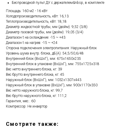
Беспроводной пульт ДУ с держателем&nbsp, в комплекте
Площадь: 160 м2 - 16 кВт
Холодопроизводительность, кВт: 16,13
Теплопроизводительность, кВт: 18,18
Диаметр жидкостной трубы, мм (дюйм): 9,52 (3/8)
Диаметр газовой трубы, мм (дюйм): 19,05 (3/4)
Диапазон t на охлаждение: -15 ~ +43
Диапазон t на нагрев: -15 ~ +24
Сторона подключения электропитания: Наружный блок
Уровень шума внутр. блока, дБ(А): 54,5/50,6/48
Внутренний блок (ВхШхГ), мм: 675х1650x235
Внутренний блок в упаковке (ВхШхГ), мм: 755х1725x318
Вес нетто внутреннего блока, кг: 39
Вес брутто внутреннего блока, кг: 45
Наружный блок (ВхШхГ), мм: 1032x1307x443
Наружный блок в упаковке (ВхШхГ), мм: 900x1170x350
Вес нетто наружного блока, кг: 99,7
Вес брутто наружного блока, кг: 111,2
Гарантия, мес.: 60
Компрессор: Не инвертор
Смотрите также: