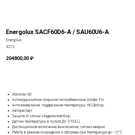
Energolux SAСF60D6-A / SAU60U6-A
Energolux
4225
204800,00
₽
В корзину
Жалюзи 3D
Антикоррозийное покрытие теплообменника Golden Fin
Антизамерзание: поддержание температуры +8С&nbsp,
Авторестарт
Защита от утечки хладагента&nbsp,
Датчик температуры в пульте ДУ (I FEEL)
Дистанционное включение/выключение, сигнал аварии
Работа в режиме охлаждения и обогрева при температуре до - 15°C