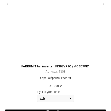
FeRRUM Titan inverter iFIS07VR1С / iFOS07VR1
Артикул:
4308
Страна бренда: Россия
Компрессор: Инвертор
51 900
₽
2
Площадь: 20 м
Нужна установка