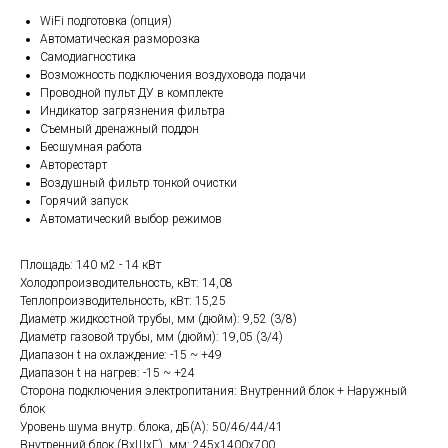
WiFi подготовка (опция)
Автоматическая разморозка
Самодиагностика
Возможность подключения воздуховода подачи
Проводной пульт ДУ в комплекте
Индикатор загрязнения фильтра
Съемный дренажный поддон
Бесшумная работа
Авторестарт
Воздушный фильтр тонкой очистки
Горячий запуск
Автоматический выбор режимов
Площадь: 140 м2 - 14 кВт
Холодопроизводительность, кВт: 14,08
Теплопроизводительность, кВт: 15,25
Диаметр жидкостной трубы, мм (дюйм): 9,52 (3/8)
Диаметр газовой трубы, мм (дюйм): 19,05 (3/4)
Диапазон t на охлаждение: -15 ~ +49
Диапазон t на нагрев: -15 ~ +24
Сторона подключения электропитания: Внутренний блок + Наружный
блок
Уровень шума внутр. блока, дБ(А): 50/46/44/41
Внутренний блок (ВхШхГ), мм: 245х1400х700