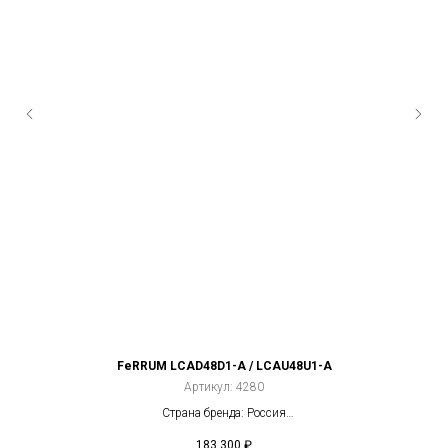
FeRRUM LCAD48D1-A / LCAU48U1-A
Артикул:
4280
Страна бренда: Россия
Компрессор: Не инвертор
183 300
₽
2