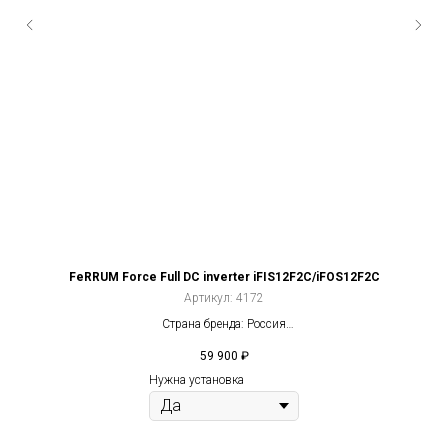
FeRRUM Force Full DC inverter iFIS12F2С/iFOS12F2С
Артикул:
4172
Страна бренда: Россия
Компрессор: Инвертор
59 900
₽
2
Площадь: 35 м
Нужна установка