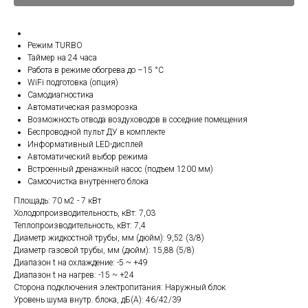
Режим TURBO
Таймер на 24 часа
Работа в режиме обогрева до –15 °C
WiFi подготовка (опция)
Самодиагностика
Автоматическая разморозка
Возможность отвода воздуховодов в соседние помещения
Беспроводной пульт ДУ в комплекте
Информативный LED-дисплей
Автоматический выбор режима
Встроенный дренажный насос (подъем 1200 мм)
Самоочистка внутреннего блока
Площадь: 70 м2 - 7 кВт
Холодопроизводительность, кВт: 7,03
Теплопроизводительность, кВт: 7,4
Диаметр жидкостной трубы, мм (дюйм): 9,52 (3/8)
Диаметр газовой трубы, мм (дюйм): 15,88 (5/8)
Диапазон t на охлаждение: -5 ~ +49
Диапазон t на нагрев: -15 ~ +24
Сторона подключения электропитания: Наружный блок
Уровень шума внутр. блока, дБ(А): 46/42/39