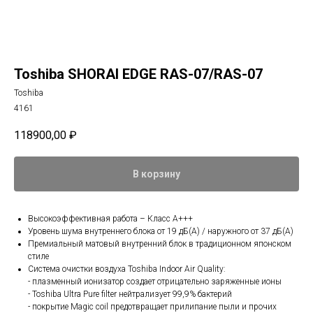
Toshiba SHORAI EDGE RAS-07/RAS-07
Toshiba
4161
118900,00
₽
В корзину
Высокоэффективная работа – Класс А+++
Уровень шума внутреннего блока от 19 дБ(А) / наружного от 37 дБ(А)
Премиальный матовый внутренний блок в традиционном японском
стиле
Cистема очистки воздуха Toshiba Indoor Air Quality:
- плазменный ионизатор создает отрицательно заряженные ионы
- Toshiba Ultra Pure filter нейтрализует 99,9% бактерий
- покрытие Magic coil предотвращает прилипание пыли и прочих