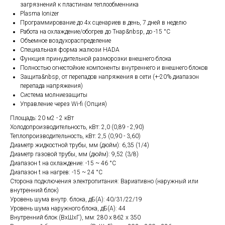
загрязнений к пластинам теплообменника
Plasma Ionizer
Программирование до 4х сценариев в день, 7 дней в неделю
Работа на охлаждение/обогрев до Тнар&nbsp, до -15 °С
Объемное воздухораспределение
Cпециальная форма жалюзи HADA
Функция принудительной разморозки внешнего блока
Полностью огнестойкие компоненты внутреннего и внешнего блоков
Защита&nbsp, от перепадов напряжения в сети (+-20% диапазон
перепада напряжения)
Система молниезащиты
Управление через Wi-fi (Опция)
Площадь: 20 м2 - 2 кВт
Холодопроизводительность, кВт: 2,0 (0,89 - 2,90)
Теплопроизводительность, кВт: 2,5 (0,90 - 3,60)
Диаметр жидкостной трубы, мм (дюйм): 6,35 (1/4)
Диаметр газовой трубы, мм (дюйм): 9,52 (3/8)
Диапазон t на охлаждение: -15 ~ 46 °C
Диапазон t на нагрев: -15 ~ 24 °C
Сторона подключения электропитания: Вариативно (наружный или
внутренний блок)
Уровень шума внутр. блока, дБ(А): 40/31/22/19
Уровень шума наружного блока, дБ(A): 44
Внутренний блок (ВхШхГ), мм: 280 x 862 x 350