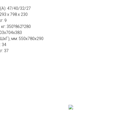
(А): 47/40/32/27
293 x 798 x 230
г: 9
 кг: 350?862?280
603х704х383
ШхГ), мм: 550х780х290
: 34
г: 37