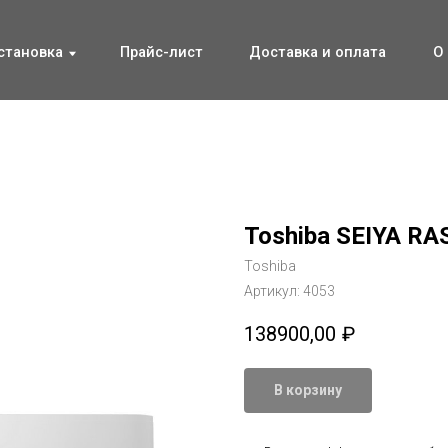
ка
ка
Прайс-лист
Прайс-лист
Доставка и оплата
Доставка и оплата
О компании
О компании
Toshiba SEIYA RA
Toshiba
Артикул:
4053
138900,00
₽
В корзину