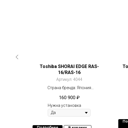
/RAS-13
Toshiba SHORAI EDGE RAS-
To
16/RAS-16
Артикул:
4044
ния
тор
Страна бренда: Япония
Компрессор: Инвертор
160 900
₽
2
Площадь: 50 м
Нужна установка
По
у
Подробнее
В корзину