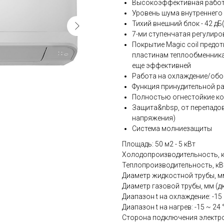
Высокоэффективная работ
Уровень шума внутреннего 
Тихий внешний блок - 42 дБ
7-ми ступенчатая регулир
Покрытие Magic coil предо
пластинам теплообменника
еще эффективней
Работа на охлаждение/обог
Функция принудительной р
Полностью огнестойкие ко
Защита&nbsp, от перепадов
напряжения)
Система молниезащиты
Площадь: 50 м2 - 5 кВт
Холодопроизводительность, кВт:
Теплопроизводительность, кВт: 5
Диаметр жидкостной трубы, мм 
Диаметр газовой трубы, мм (дю
Диапазон t на охлаждение: -15 
Диапазон t на нагрев: -15 ~ 24 
Сторона подключения электро