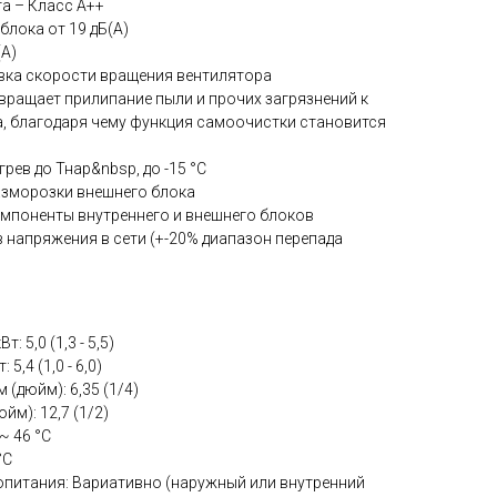
а – Класс А++
блока от 19 дБ(А)
(А)
овка скорости вращения вентилятора
твращает прилипание пыли и прочих загрязнений к
, благодаря чему функция самоочистки становится
рев до Тнар&nbsp, до -15 °С
азморозки внешнего блока
мпоненты внутреннего и внешнего блоков
 напряжения в сети (+-20% диапазон перепада
 5,0 (1,3 - 5,5)
,4 (1,0 - 6,0)
(дюйм): 6,35 (1/4)
йм): 12,7 (1/2)
~ 46 °C
°C
питания: Вариативно (наружный или внутренний