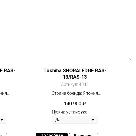
E RAS-
Toshiba SHORAI EDGE RAS-
To
13/RAS-13
Артикул:
4043
ония
Страна бренда: Япония
тор
Компрессор: Инвертор
140 900
₽
2
Площадь: 35 м
Нужна установка
П
Подробнее
ну
В корзину