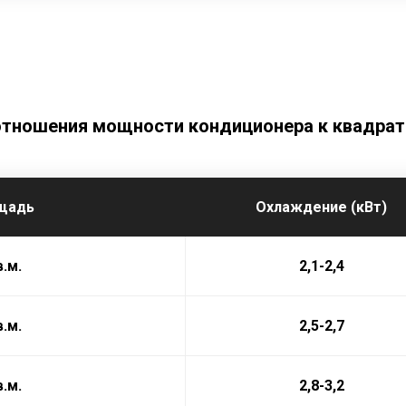
отношения мощности кондиционера к квадра
щадь
Охлаждение (кВт)
в.м.
2,1-2,4
в.м.
2,5-2,7
в.м.
2,8-3,2