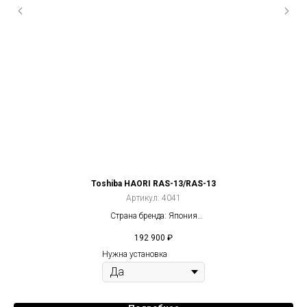
Toshiba HAORI RAS-13/RAS-13
Артикул:
4041
Страна бренда: Япония
Компрессор: Инвертор
192 900
₽
2
Площадь: 35 м
Нужна установка