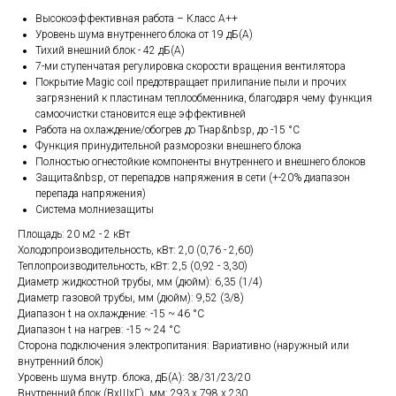
Высокоэффективная работа – Класс А++
Уровень шума внутреннего блока от 19 дБ(А)
Тихий внешний блок - 42 дБ(А)
7-ми ступенчатая регулировка скорости вращения вентилятора
Покрытие Magic coil предотвращает прилипание пыли и прочих
загрязнений к пластинам теплообменника, благодаря чему функция
самоочистки становится еще эффективней
Работа на охлаждение/обогрев до Тнар&nbsp, до -15 °С
Функция принудительной разморозки внешнего блока
Полностью огнестойкие компоненты внутреннего и внешнего блоков
Защита&nbsp, от перепадов напряжения в сети (+-20% диапазон
перепада напряжения)
Система молниезащиты
Площадь: 20 м2 - 2 кВт
Холодопроизводительность, кВт: 2,0 (0,76 - 2,60)
Теплопроизводительность, кВт: 2,5 (0,92 - 3,30)
Диаметр жидкостной трубы, мм (дюйм): 6,35 (1/4)
Диаметр газовой трубы, мм (дюйм): 9,52 (3/8)
Диапазон t на охлаждение: -15 ~ 46 °C
Диапазон t на нагрев: -15 ~ 24 °C
Сторона подключения электропитания: Вариативно (наружный или
внутренний блок)
Уровень шума внутр. блока, дБ(А): 38/31/23/20
Внутренний блок (ВхШхГ), мм: 293 x 798 x 230